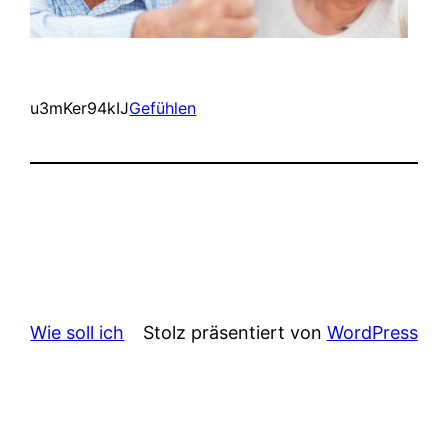
u3mKer94kIJ
Gefühlen
Wie soll ich
Stolz präsentiert von
WordPress