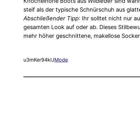
Knöchelhohe Boots aus
Wildleder
sind wahre
steif als der typische Schnürschuh aus gla
Abschließender Tipp
: Ihr solltet nicht nur
gesamten Look auf oder ab. Dieses Stilbewus
mehr höher geschnittene, makellose Socken
u3mKer94kIJ
Mode