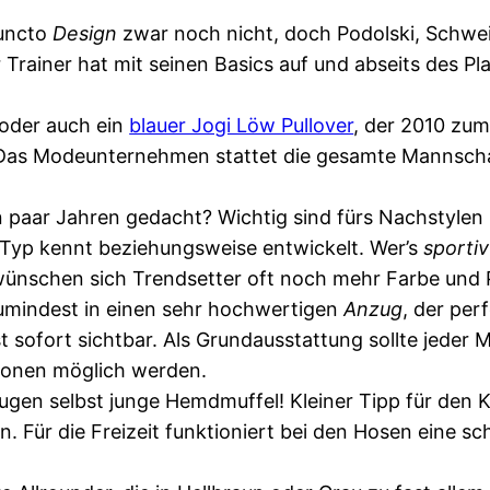
puncto
Design
zwar noch nicht, doch Podolski, Schwei
 Trainer hat mit seinen Basics auf und abseits des 
oder auch ein
blauer Jogi Löw Pullover
, der 2010 zum
 Das Modeunternehmen stattet die gesamte Mannschaft
 ein paar Jahren gedacht? Wichtig sind fürs Nachstyl
n Typ kennt beziehungsweise entwickelt. Wer’s
sportiv
 wünschen sich Trendsetter oft noch mehr Farbe und P
 zumindest in einen sehr hochwertigen
Anzug
, der per
st sofort sichtbar. Als Grundausstattung sollte jeder
tionen möglich werden.
eugen selbst junge Hemdmuffel! Kleiner Tipp für den 
n. Für die Freizeit funktioniert bei den Hosen eine 