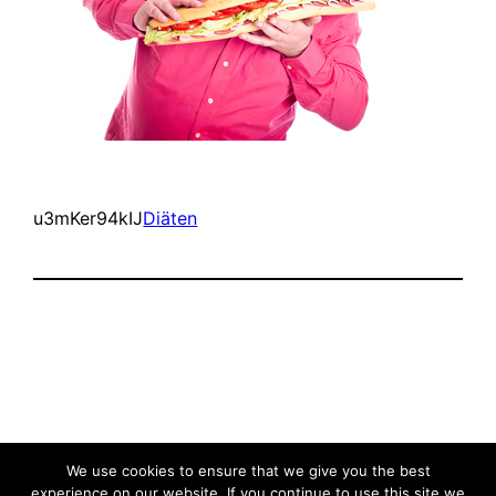
u3mKer94kIJ
Diäten
Wie soll ich
Stolz präsentiert von
WordPress
We use cookies to ensure that we give you the best
experience on our website. If you continue to use this site we