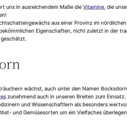
fert uns in ausreichendem Maße die
Vitamine
, die uns
en!
Nachtschattengewächs aus einer Provinz im nördliche
ekömmlichen Eigenschaften, nicht zuletzt in der trad
 geschätzt.
orn
n Sträuchern wächst, auch unter den Namen Bocksdor
tes
zunehmend auch in unseren Breiten zum Einsatz. Im
dizinern und Wissenschaftlern als besonders wertvol
n Obst- und Gemüsesorten um ein Vielfaches überlegen