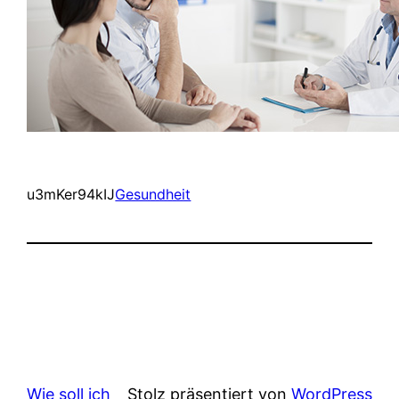
u3mKer94kIJ
Gesundheit
Wie soll ich
Stolz präsentiert von
WordPress