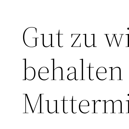
Gut zu w
behalten 
Muttermi