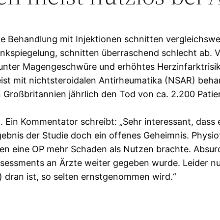
e Behandlung mit Injektionen schnitten vergleichswei
kspiegelung, schnitten überraschend schlecht ab. 
unter Magengeschwüre und erhöhtes Herzinfarktrisiko
ist mit nichtsteroidalen Antirheumatika (NSAR) beha
Großbritannien jährlich den Tod von ca. 2.200 Patie
 Ein Kommentator schreibt: „Sehr interessant, dass 
Ergebnis der Studie doch ein offenes Geheimnis. Physi
en eine OP mehr Schaden als Nutzen brachte. Absurd
sessments an Ärzte weiter gegeben wurde. Leider nu
) dran ist, so selten ernstgenommen wird.“