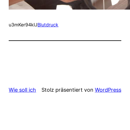
u3mKer94kIJ
Blutdruck
Wie soll ich
Stolz präsentiert von
WordPress