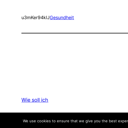
u3mKer94kIJ
Gesundheit
Wie soll ich
We use cookies to ensure that we give you the best experie