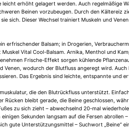
ine leicht erhöht gelagert werden. Auch regelmäßige 
 schweren Beinen vorzubeugen. Durch den Kältereiz z
 sie sich. Dieser Wechsel trainiert Muskeln und Ven
ein erfrischender Balsam; in Drogerien, Verbrauche
pt Muskel Vital Cool-Balsam. Arnika, Menthol und Ka
enehmen Frische-Effekt sorgen kühlende Pflanzenaus
nd Venen, wodurch der Blutfluss angeregt wird. Auch 
eren. Das Ergebnis sind leichte, entspannte und erf
skulatur, die den Blutrückfluss unterstützt. Einfac
 Der Rücken bleibt gerade, die Beine geschlossen, wä
n Fußes zu sich zieht – abwechselnd 20-mal wiederhol
 einigen Sekunden langsam auf die Fersen abrollen – 
ich gute Unterstützungsmittel – Suchwort „Beine“ e