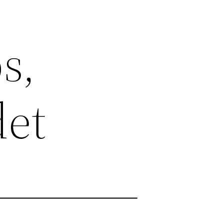
s,
det