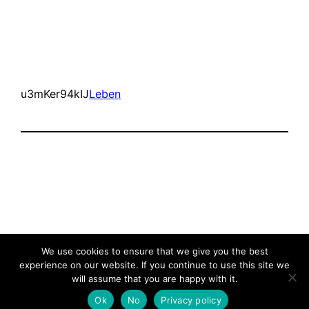
u3mKer94kIJ
Leben
Wie soll ich
Stolz präsentiert von
WordPress
We use cookies to ensure that we give you the best
experience on our website. If you continue to use this site we
will assume that you are happy with it.
Ok
No
Privacy policy