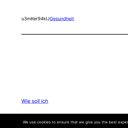
u3mKer94kIJ
Gesundheit
Wie soll ich
We use cookies to ensure that we give you the best experie