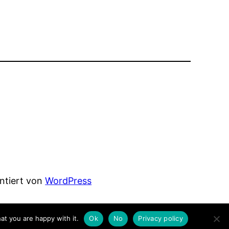
entiert von
WordPress
at you are happy with it.
Ok
No
Privacy policy