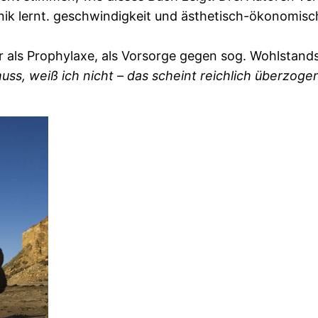
k lernt. geschwindigkeit und ästhetisch-ökonomische
r als Prophylaxe, als Vorsorge gegen sog. Wohlstand
ss, weiß ich nicht – das scheint reichlich überzogen -