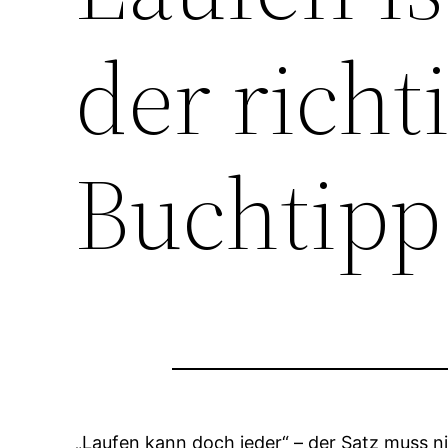
der richt
Buchtipp
„Laufen kann doch jeder“ – der Satz muss ni