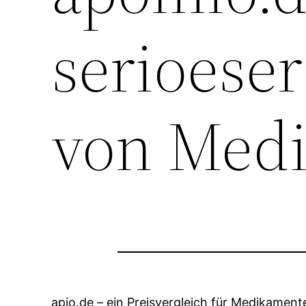
serioeser
von Med
apio.de – ein Preisvergleich für Medikamen